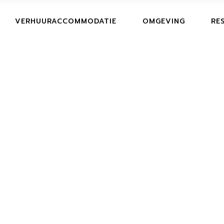
RE
VERHUURACCOMMODATIE
OMGEVING
RE
AN
RE
AN