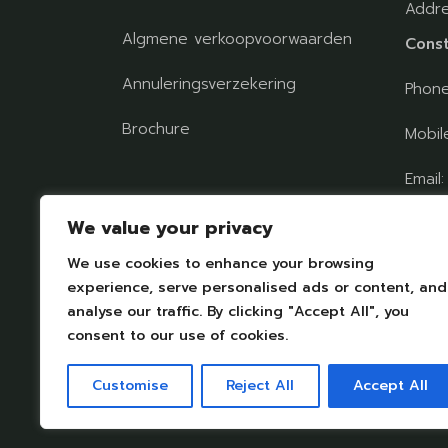
Addr
Algmene verkoopvoorwaarden
Const
Annuleringsverzekering
Phon
Brochure
Mobil
Email
Volg ons op sociale
chaul
We value your privacy
netwerken
We use cookies to enhance your browsing
experience, serve personalised ads or content, and
FIND
analyse our traffic. By clicking "Accept All", you
consent to our use of cookies.
Customise
Reject All
Accept All
Impressum
|
Personal datas protection