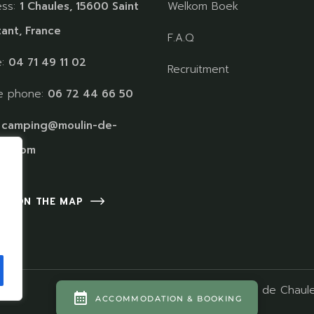
ess:
1 Chaules, 15600 Saint
Welkom Boek
ant, France
F.A.Q
e:
04 71 49 11 02
Recruitment
e phone:
06 72 44 66 50
:
camping@moulin-de-
es.com
 US ON THE MAP
Camping Moulin de Chaule