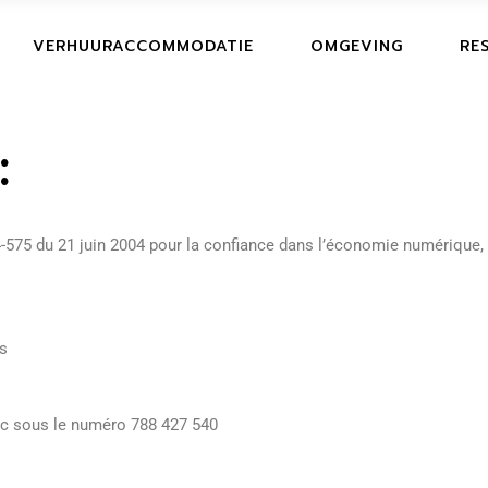
RE
VERHUURACCOMMODATIE
OMGEVING
RE
AN
:
RE
AN
004-575 du 21 juin 2004 pour la confiance dans l’économie numérique
es
ac sous le numéro 788 427 540