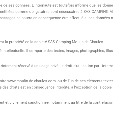
ecte de ses données. L’internaute est toutefois informé que les don
t identifiées comme obligatoires sont nécessaires à SAS CAMPING
 messages ne pourra en conséquence être effectué si ces données n
est la propriété de la société SAS Camping Moulin de Chaules.
té intellectuelle. Il comporte des textes, images, photographies, ill
ctement réservé à un usage privé- le droit d’utilisation par l’intern
du site www.moulin-de-chaules.com, ou de l’un de ses éléments text
re des droits est en conséquence interdite, à l’exception de la copie 
ent et civilement sanctionnée, notamment au titre de la contrefaçon