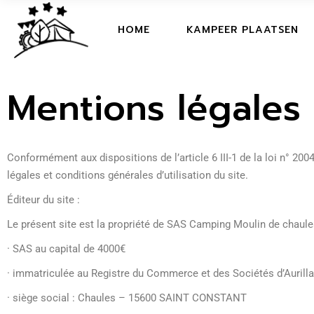
HOME
HOME
KAMPEER PLAATSEN
WELKOM BOEK
ACTIVITIES
Mentions légales 
HOME
FAQ
WELKOM BOEK
ECO FRIENDLY
ACTIVITIES
RESTAURANT
FAQ
Conformément aux dispositions de l’article 6 III-1 de la loi n° 2
PLATTEGROND
légales et conditions générales d’utilisation du site.
ECO FRIENDLY
DE FILM
Éditeur du site :
RESTAURANT
PLATTEGROND
Le présent site est la propriété de SAS Camping Moulin de chaul
DE FILM
· SAS au capital de 4000€
· immatriculée au Registre du Commerce et des Sociétés d’Aurill
· siège social : Chaules – 15600 SAINT CONSTANT