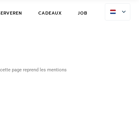
SERVEREN
SERVEREN
CADEAUX
JOB
NULERINGSVERZEKERING
SERVEREN
NULERINGSVERZEKERING
, cette page reprend les mentions