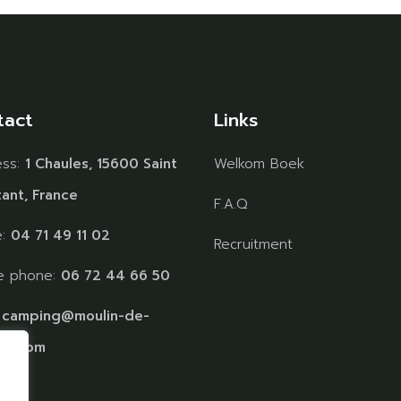
tact
Links
ess:
1 Chaules, 15600 Saint
Welkom Boek
ant, France
F.A.Q
e:
04 71 49 11 02
Recruitment
e phone:
06 72 44 66 50
:
camping@moulin-de-
es.com