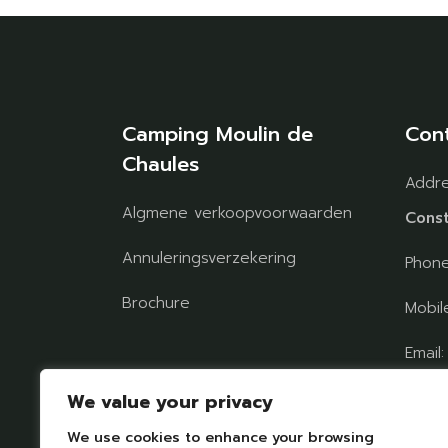
Camping Moulin de
Con
Chaules
Addr
Algmene verkoopvoorwaarden
Const
Annuleringsverzekering
Phon
Brochure
Mobil
Email
Volg ons op sociale
chaul
We value your privacy
netwerken
We use cookies to enhance your browsing