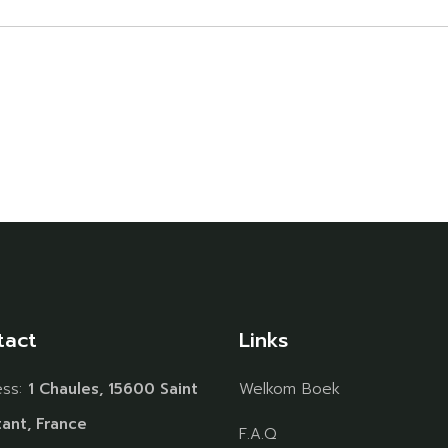
tact
Links
ess:
1 Chaules, 15600 Saint
Welkom Boek
ant, France
F.A.Q