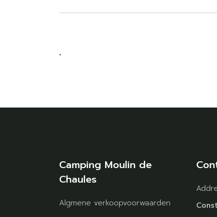
.
Camping Moulin de
Con
Chaules
Addr
Algmene verkoopvoorwaarden
Const