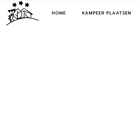
HOME
HOME
KAMPEER PLAATSEN
WELKOM BOEK
ACTIVITIES
HOME
FAQ
WELKOM BOEK
ECO FRIENDLY
ACTIVITIES
RESTAURANT
FAQ
PLATTEGROND
ECO FRIENDLY
DE FILM
RESTAURANT
PLATTEGROND
DE FILM