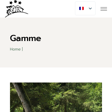
Skip
to
the
content
Gamme
Home