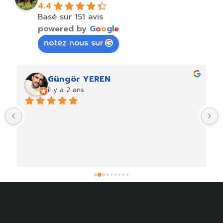
4.4
Basé sur 151 avis
powered by
G
o
o
g
l
e
notez nous sur
Güngör YEREN
il y a 2 ans