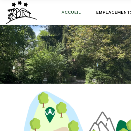
ACCUEIL
ACCUEIL
EMPLACEMENT
LIVRET D'ACCEUIL
ACTIVITIES
ACCUEIL
FAQ
LIVRET D'ACCEUIL
ECO FRIENDLY
ACTIVITIES
RESTAURANT
FAQ
LE PLAN
ECO FRIENDLY
LE FILM DU CAMPING
RESTAURANT
LE PLAN
LE FILM DU CAMPING