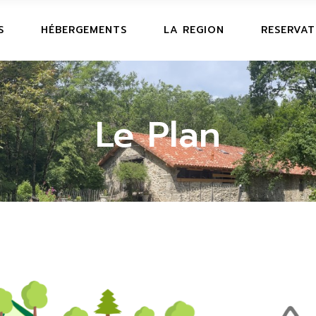
RESERVAT
S
HÉBERGEMENTS
LA REGION
RESERVAT
ASSURANC
RESERVAT
ASSURANC
Le Plan