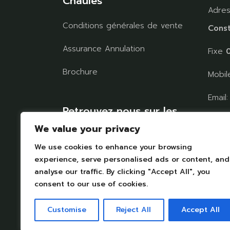
Chaules
Adre
Conditions générales de vente
Const
Assurance Annulation
Fixe
0
Brochure
Mobi
Email
Retrouvez nous sur les
chaul
réseaux
We value your privacy
We use cookies to enhance your browsing
TROU
experience, serve personalised ads or content, and
analyse our traffic. By clicking "Accept All", you
consent to our use of cookies.
Customise
Reject All
Accept All
Mentions légales
|
Protection des données personelle