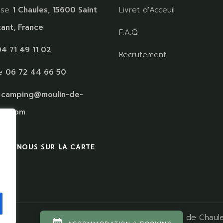
sse
1 Chaules, 15600 Saint
Livret d'Acceuil
ant, France
F.A.Q
4 71 49 11 02
Recrutement
le
06 72 44 66 50
:
camping@moulin-de-
es.com
VEZ NOUS SUR LA CARTE
s
Camping Moulin de Chaule