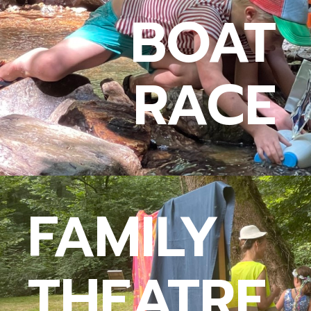
BOAT
RACE
FAMILY
THEATRE