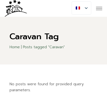
Skip
to
the
content
Caravan Tag
Home
Posts tagged "Caravan"
No posts were found for provided query
parameters.