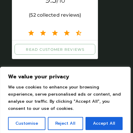
We value your privacy
We use cookies to enhance your browsing
experience, serve personalised ads or content, and
analyse our traffic. By clicking "Accept All", you
Impressum
|
Personal datas protection
consent to our use of cookies.
Camping Moulin de Chaules Copyright © 2023.
All Rights Reserved. Designed by Camping
Customise
Reject All
Accept All
moulin de Chaules SAS