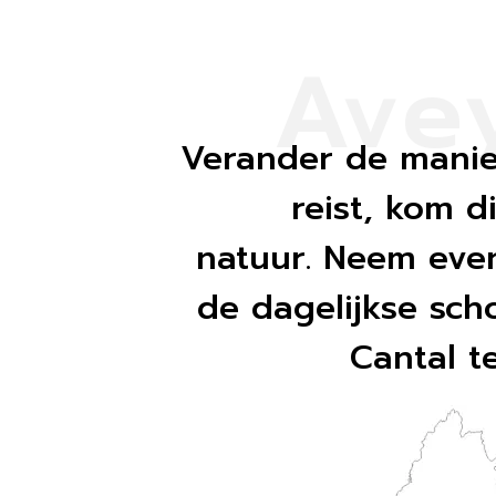
Ave
Verander de manie
reist, kom d
natuur. Neem even
de dagelijkse sch
Cantal t