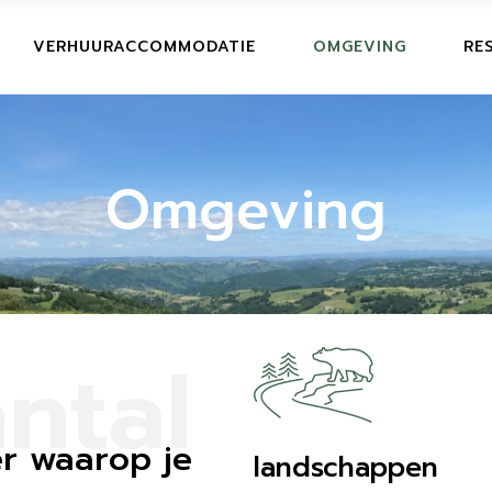
RE
VERHUURACCOMMODATIE
OMGEVING
RE
AN
RE
AN
Omgeving
ntal
r waarop je
landschappen