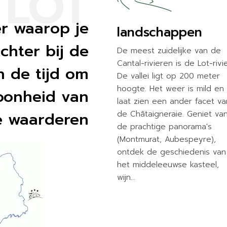
LOT
r waarop je
landschappen
ichter bij de
De meest zuidelijke van de
Cantal-rivieren is de Lot-rivie
 de tijd om
De vallei ligt op 200 meter
hoogte. Het weer is mild en
oonheid van
laat zien een ander facet va
e waarderen
de Châtaigneraie. Geniet va
de prachtige panorama's
(Montmurat, Aubespeyre),
ontdek de geschiedenis van
het middeleeuwse kasteel,
wijn…