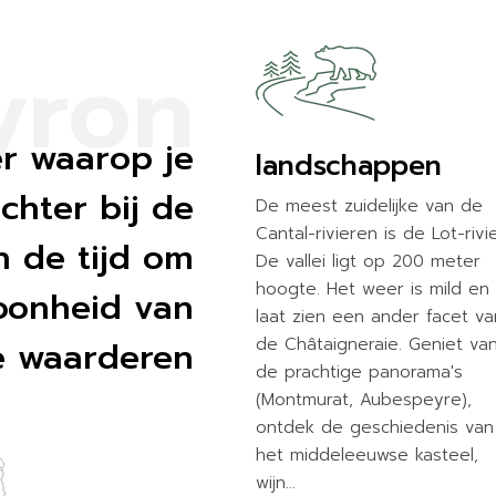
yron
r waarop je
landschappen
ichter bij de
De meest zuidelijke van de
Cantal-rivieren is de Lot-rivie
 de tijd om
De vallei ligt op 200 meter
hoogte. Het weer is mild en
oonheid van
laat zien een ander facet va
e waarderen
de Châtaigneraie. Geniet va
de prachtige panorama's
(Montmurat, Aubespeyre),
ontdek de geschiedenis van
het middeleeuwse kasteel,
wijn…