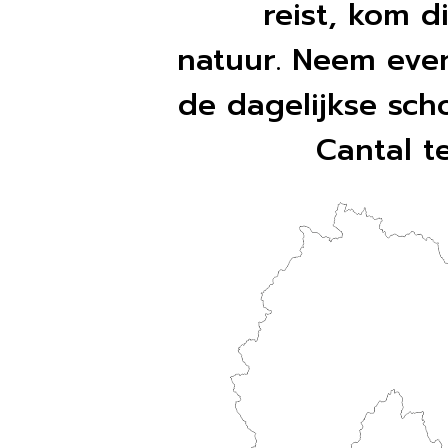
reist, kom d
natuur. Neem even
de dagelijkse sch
Cantal t