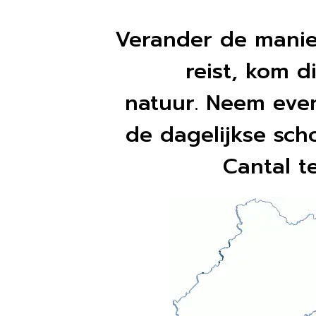
Verander de manie
reist, kom d
natuur. Neem even
de dagelijkse sch
Cantal t