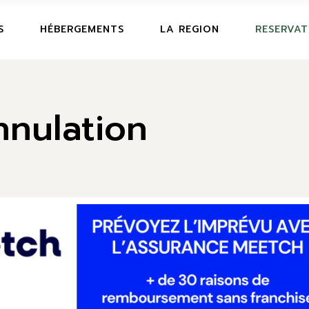
RESERVAT
S
HÉBERGEMENTS
LA REGION
RESERVAT
ASSURANC
RESERVAT
nulation
ASSURANC