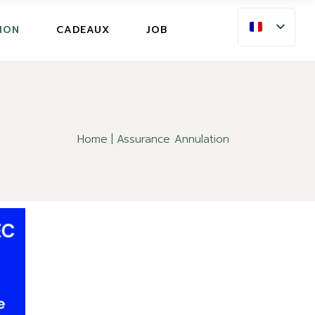
ION
ION
CADEAUX
JOB
E ANNULATION
ION
E ANNULATION
Home
Assurance Annulation