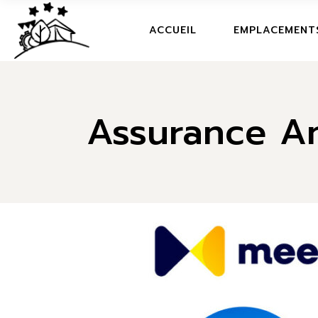
ACCUEIL
ACCUEIL
EMPLACEMENT
LIVRET D'ACCEUIL
ACTIVITIES
ACCUEIL
FAQ
Assurance An
LIVRET D'ACCEUIL
ECO FRIENDLY
ACTIVITIES
RESTAURANT
FAQ
LE PLAN
ECO FRIENDLY
LE FILM DU CAMPING
RESTAURANT
LE PLAN
LE FILM DU CAMPING